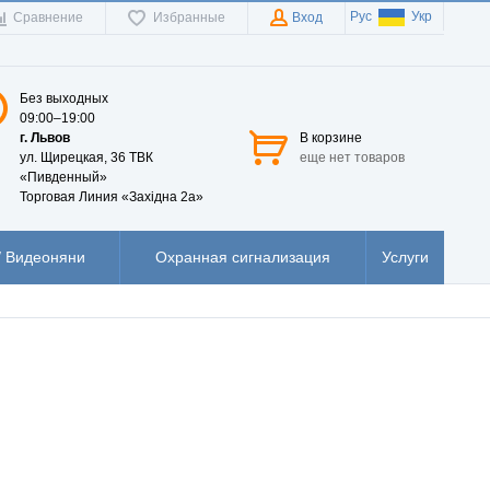
Рус
Укр
Сравнение
Избранные
Вход
Без выходных
09:00–19:00
г. Львов
В корзине
ул. Щирецкая, 36 ТВК
еще нет товаров
«Пивденный»
Торговая Линия «Західна 2а»
 Видеоняни
Охранная сигнализация
Услуги