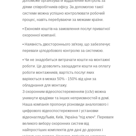
допоможе організувати віддалений контроль за
діями співробітників офісу. За допомогою такої
системи можна успішно контролювати робочий
процес, навіть перебуваючи за межами країни.
• Економія коштів на замовлення послуг приватної
охоронної компанії.
• Наявність двостороннього зв'язку, що забезпечує
переваги цілодобового контролю за системою.
• Чи не знадобиться витрачати кошти на монтажні
роботи. Це дозволить заощадити кошти на оплату
роботи монтажників, вартість послуг яких
варіюється в межах 50% - 150% від ціни за
обладнання для монтажу.
З охоронним відеоспостереженням (cctv) можна
уникнути крадіжки та інших неприємностей в домі.
Наша компанія пропонує різновиди аналогового і
цифрового відеоспостереження і установки
відеонаглядуЛьвів, Київ, Україна "під ключ". Переваги
великого вибору охоронних систем від
найпростіших комплектів для дачі до дорогих і