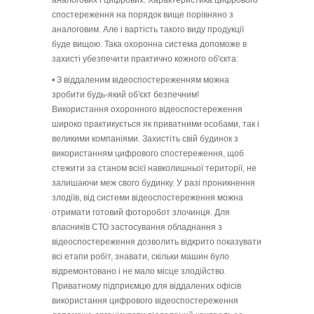
спостереження на порядок вище порівняно з
аналоговим. Але і вартість такого виду продукції
буде вищою. Така охоронна система допоможе в
захисті убезпечити практично кожного об'єкта:
• З віддаленим відеоспостереженням можна
зробити будь-який об'єкт безпечним!
Використання охоронного відеоспостереження
широко практикується як приватними особами, так і
великими компаніями. Захистіть свій будинок з
використанням цифрового спостереження, щоб
стежити за станом всієї навколишньої території, не
залишаючи меж свого будинку. У разі проникнення
злодіїв, від системи відеоспостереження можна
отримати готовий фоторобот злочинця. Для
власників СТО застосування обладнання з
відеоспостереження дозволить відкрито показувати
всі етапи робіт, знавати, скільки машин було
відремонтовано і не мало місце злодійство.
Приватному підприємцю для віддалених офісів
використання цифрового відеоспостереження