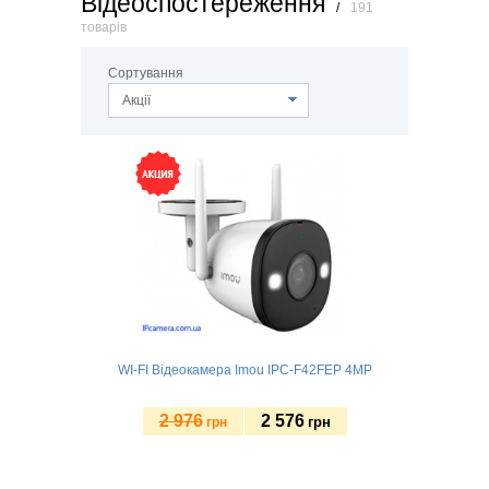
Відеоспостереження
/
191
товарів
Сортування
Акції
WI-FI Відеокамера Imou IPC-F42FEP 4MP
2 976
2 576
грн
грн
Купити