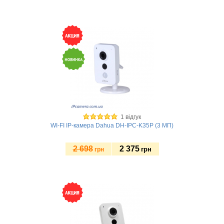
Купити
1 відгук
WI-FI IP-камера Dahua DH-IPC-K35P (3 МП)
2 698
2 375
грн
грн
Купити