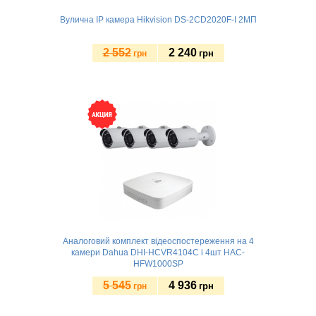
Вулична IP камера Hikvision DS-2CD2020F-I 2МП
2 552
2 240
грн
грн
Купити
Аналоговий комплект відеоспостереження на 4
камери Dahua DHI-HCVR4104C і 4шт HAC-
HFW1000SP
5 545
4 936
грн
грн