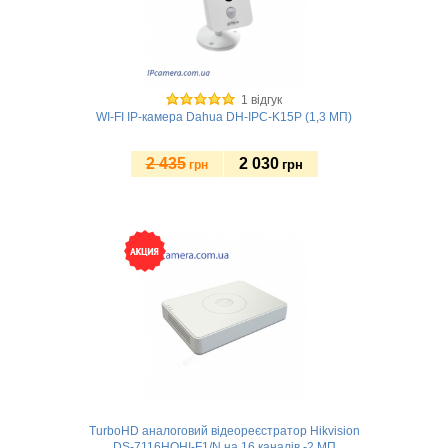
1 відгук
WI-FI IP-камера Dahua DH-IPC-K15P (1,3 МП)
2 435
2 030
грн
грн
Купити
TurboHD аналоговий відеореєстратор Hikvision
DS-7116HQHI-F1/N на 16 каналів -2 МП