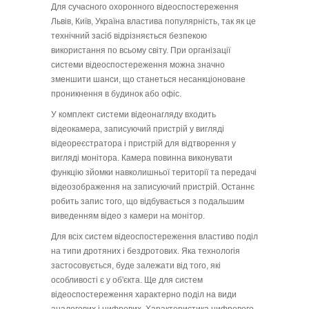
Для сучасного охоронного відеоспостереження
Львів, Київ, Україна властива популярність, так як це
технічний засіб відрізняється безпекою
використання по всьому світу. При організації
системи відеоспостереження можна значно
зменшити шанси, що станеться несанкціоноване
проникнення в будинок або офіс.
У комплект системи відеонагляду входить
відеокамера, записуючий пристрій у вигляді
відеореєстратора і пристрій для відтворення у
вигляді монітора. Камера повинна виконувати
функцію зйомки навколишньої території та передачі
відеозображення на записуючий пристрій. Останнє
робить запис того, що відбувається з подальшим
виведенням відео з камери на монітор.
Для всіх систем відеоспостереження властиво поділ
на типи дротяних і бездротових. Яка технологія
застосовується, буде залежати від того, які
особливості є у об'єкта. Ще для систем
відеоспостереження характерно поділ на види
аналогових і цифрових. Характеристика цифрового