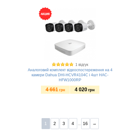
Купити
1 відгук
Аналоговий комплект відеоспостереження на 4
камери Dahua DHI-HCVR4104C і 4шт HAC-
HFW1000RP
4 661
4 020
грн
грн
Купити
1
2
3
4
16
→
...