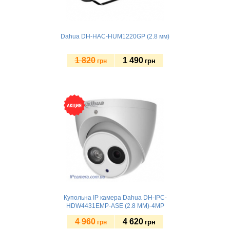
Dahua DH-HAC-HUM1220GP (2.8 мм)
1 820
1 490
грн
грн
Купити
Купольна IP камера Dahua DH-IPC-
HDW4431EMP-ASE (2.8 ММ)-4MP
4 960
4 620
грн
грн