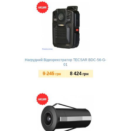
Нагрудний Відеореєстратор TECSAR BDC-56-G-
01
9 245
8 424
грн
грн
Купити