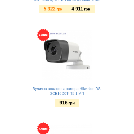
5 322
4 911
грн
грн
Купити
Вулична аналогова камера Hikvision DS-
2CE16D0T-IT5 1 МП
916
грн
Купити