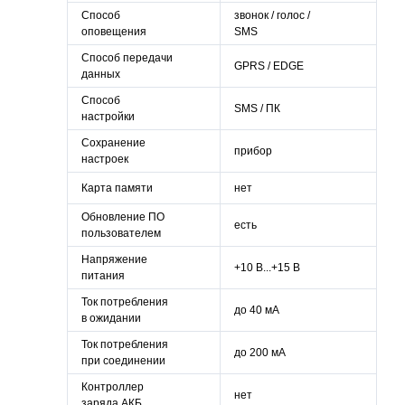
Способ
звонок / голос /
оповещения
SMS
Способ передачи
GPRS / EDGE
данных
Способ
SMS / ПК
настройки
Сохранение
прибор
настроек
Карта памяти
нет
Обновление ПО
есть
пользователем
Напряжение
+10 В...+15 В
питания
Ток потребления
до 40 мА
в ожидании
Ток потребления
до 200 мА
при соединении
Контроллер
нет
заряда АКБ