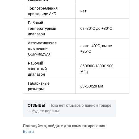
Ток потребления
нет
при заряде АКБ
Рабочий
температурный
от -30°С до +80°С
диапазон
Автоматическое
ниже -40°С, выше
выключение
+85°С
GSM-модуля
Рабочий
850/900/1800/1900
частотный
МГц
диапазон
Габаритные
68х50х20 мм
размеры
ОТЗЫВЫ
Пока нет отзывов о данном товаре
— будьте первым!
Пожалуйста, войдите для комментирования
Войти