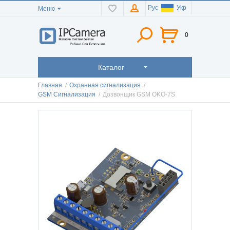
Рус
Укр
Меню
0
Каталог
Главная
/
Охранная сигнализация
/
GSM Cигнализация
/
Дозвонщик GSM OKO-7S