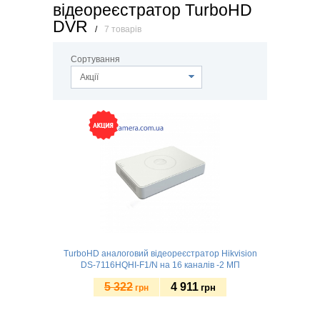
відеореєстратор TurboHD
DVR
/
7 товарів
Сортування
Акції
TurboHD аналоговий відеореєстратор Hikvision
DS-7116HQHI-F1/N на 16 каналів -2 МП
5 322
4 911
грн
грн