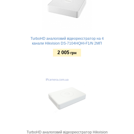
TurboHD аналоговий відеореєстратор на 4
канали Hikvision DS-7104HQHI-F1/N 2МП
2 005
грн
Купити
TurboHD аналоговий відеореєстратор Hikvision