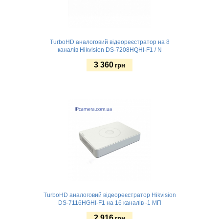
TurboHD аналоговий відеореєстратор на 8
каналів Hikvision DS-7208HQHI-F1 / N
3 360
грн
Купити
TurboHD аналоговий відеореєстратор Hikvision
DS-7116HGHI-F1 на 16 каналів -1 МП
2 916
грн