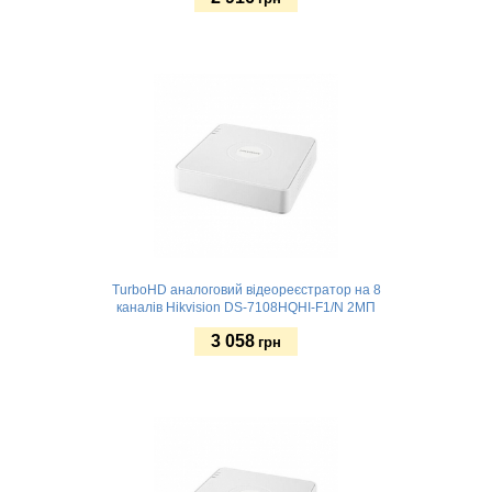
Купити
TurboHD аналоговий відеореєстратор на 8
каналів Hikvision DS-7108HQHI-F1/N 2МП
3 058
грн
Купити