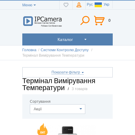
Рус
Укр
Меню
0
Каталог
Головна
/
Системи Контролю Доступу
/
Термінал Вимірування Температури
Показати фільтр
Термінал Вимірування
Температури
/
3 товарів
Сортування
Акції