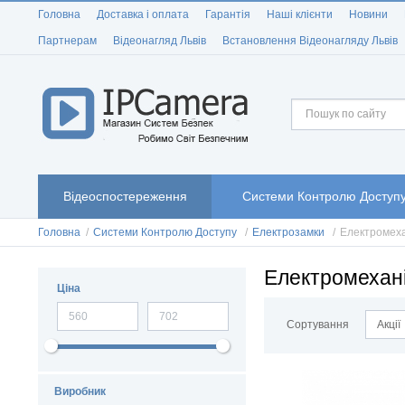
Головна
Доставка і оплата
Гарантія
Наші клієнти
Новини
Партнерам
Відеонагляд Львів
Встановлення Відеонагляду Львів
Відеоспостереження
Системи Контролю Доступ
Головна
/
Системи Контролю Доступу
/
Електрозамки
/
Електромеха
Електромехані
Ціна
Сортування
Акції
Виробник