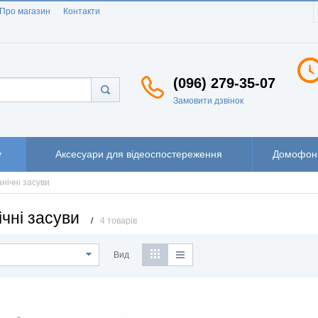
Про магазин
Контакти
(096) 279-35-07
Замовити дзвінок
у
Аксесуари для відеоспостереження
Домофони
нічні засуви
чні засуви
/
4 товарів
Вид