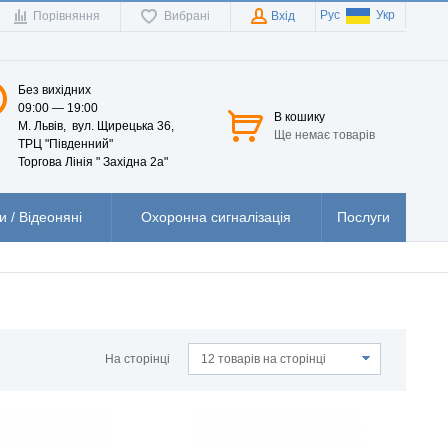
Рус
Укр
Порівняння
Вибрані
Вхід
Без вихідних
09:00 — 19:00
В кошику
М. Львів, вул. Щирецька 36,
Ще немає товарів
ТРЦ "Південний"
Торгова Лінія " Західна 2а"
 / Відеоняні
Охоронна сигналізація
Послуги
На сторінці
12 товарів на сторінці