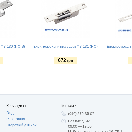
 YS-130 (NO-S)
Електромеханічних засув YS-131 (NC)
Електромехані
672
грн
Купити
Купит
Користувач
Контакти
Вхід
(096) 279-35-07
Реєстрація
Без вихідних
Зворотній дзвінок
09:00 — 19:00
М. Львів, вул. Щирецька 36, ТРЦ