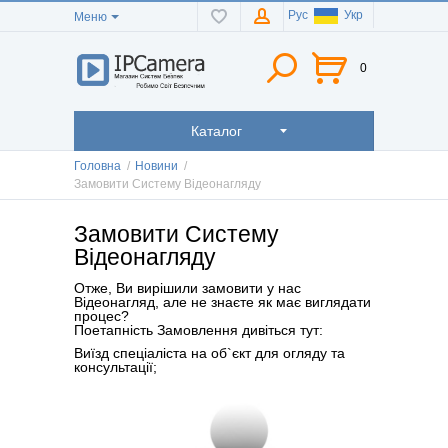
Рус
Укр
Меню
0
Каталог
Головна
/
Новини
/
Замовити Систему Відеонагляду
Замовити Систему
Відеонагляду
Отже, Ви вирішили замовити у нас
Відеонагляд, але не знаєте як має виглядати
процес?
Поетапність Замовлення дивіться тут:
Виїзд спеціаліста на об`єкт для огляду та
консультації;