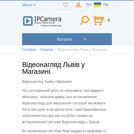
Рус
Укр
Меню
0
Каталог
Головна
/
Новини
/
Відеонагляд Львів у Магазині
Відеонагляд Львів у
Магазині
Відеонагляд Львів у Магазині
На сьогоднішній день як заправило при відкриті
магазину , власник думає про встановлення
Відеонагляду для вирішення ситуацій які можуть
бути або щоб їх не допустити. І щоб максимально
забезпечитись від них потрібно грамотне
встановлення системи Відеонагляду у Львові.
Встановлення системи Вам наддасть можливість