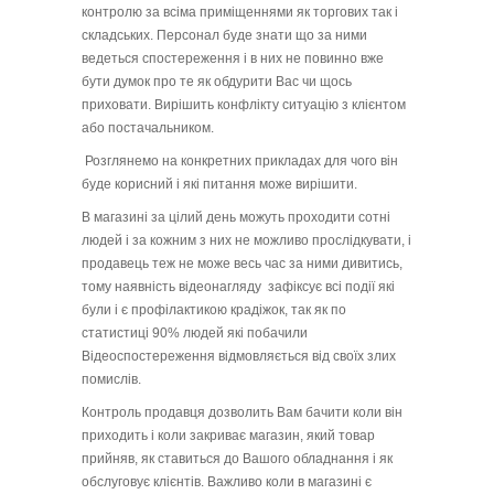
контролю за всіма приміщеннями як торгових так і
складських. Персонал буде знати що за ними
ведеться спостереження і в них не повинно вже
бути думок про те як обдурити Вас чи щось
приховати. Вирішить конфлікту ситуацію з клієнтом
або постачальником.
Розглянемо на конкретних прикладах для чого він
буде корисний і які питання може вирішити.
В магазині за цілий день можуть проходити сотні
людей і за кожним з них не можливо прослідкувати, і
продавець теж не може весь час за ними дивитись,
тому наявність відеонагляду зафіксує всі події які
були і є профілактикою крадіжок, так як по
статистиці 90% людей які побачили
Відеоспостереження відмовляється від своїх злих
помислів.
Контроль продавця дозволить Вам бачити коли він
приходить і коли закриває магазин, який товар
прийняв, як ставиться до Вашого обладнання і як
обслуговує клієнтів. Важливо коли в магазині є