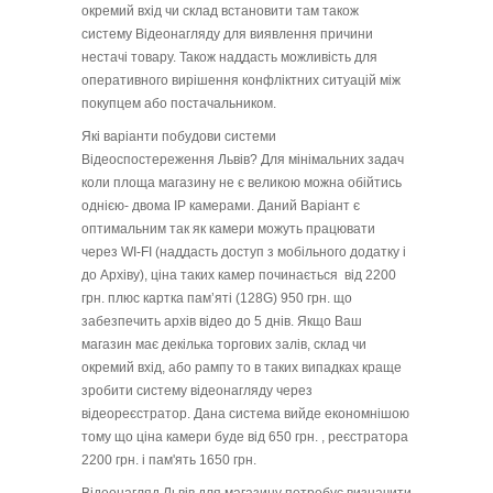
окремий вхід чи склад встановити там також
систему Відеонагляду для виявлення причини
нестачі товару. Також наддасть можливість для
оперативного вирішення конфліктних ситуацій між
покупцем або постачальником.
Які варіанти побудови системи
Відеоспостереження Львів? Для мінімальних задач
коли площа магазину не є великою можна обійтись
однією- двома IP камерами. Даний Варіант є
оптимальним так як камери можуть працювати
через WI-FI (наддасть доступ з мобільного додатку і
до Архіву), ціна таких камер починається від 2200
грн. плюс картка пам’яті (128G) 950 грн. що
забезпечить архів відео
до 5 днів.
Якщо Ваш
магазин має декілька торгових залів, склад чи
окремий вхід, або рампу то в таких випадках краще
зробити систему відеонагляду через
відеореєстратор. Дана система вийде економнішою
тому що ціна камери буде від 650 грн. , реєстратора
2200 грн. і пам'ять 1650 грн.