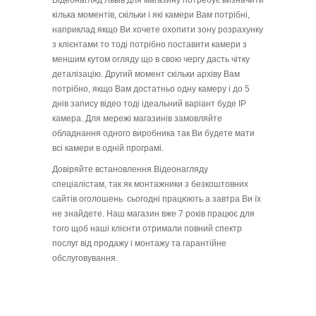
Відеонагляд Львів для магазину потребує визначити
кілька моментів, скільки і які камери Вам потрібні,
наприклад якщо Ви хочете охопити зону розрахунку
з клієнтами то тоді потрібно поставити камери з
меншим кутом огляду що в свою чергу дасть чітку
деталізацію. Другий момент скільки архіву Вам
потрібно, якщо Вам достатньо одну камеру і до 5
днів запису відео тоді ідеальний варіант буде ІР
камера. Для мережі магазинів замовляйте
обладнання одного виробника так Ви будете мати
всі камери в одній програмі.
Довіряйте встановлення Відеонагляду
спеціалістам, так як монтажники з безкоштовних
сайтів оголошень сьогодні працюють а завтра Ви їх
не знайдете. Наш магазин вже 7 років працює для
того щоб наші клієнти отримали повний спектр
послуг від продажу і монтажу та гарантійне
обслуговування.