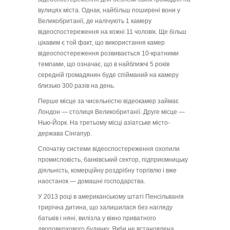
вулицях міста. Однак, найбільш поширені вони у
Великобританії, де налічують 1 камеру
відеоспостереження на кожні 11 чоловік. Ще більш
цікавим є той факт, що використання камер
відеоспостереження розвивається 10-кратними
темпами, що означає, що в найближчі 5 років
середній громадянин буде спійманий на камеру
близько 300 разів на день.
Перше місце за чисельністю відеокамер займає
Лондон — столиця Великобританії. Друге місце —
Нью-Йорк. На третьому місці азіатське місто-
держава Сінгапур.
Спочатку системи відеоспостереження охопили
промисловість, банківський сектор, підприємницьку
діяльність, комерційну роздрібну торгівлю і вже
наостанок — домашні господарства.
У 2013 році в американському штаті Пенсільванія
трирічна дитина, що залишилася без нагляду
батьків і няні, вилізла у вікно приватного
двоповерхового будинку. Якби не встановлена