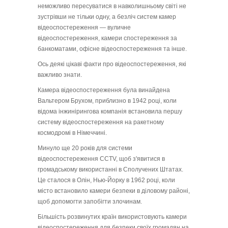
неможливо пересуватися в навколишньому світі не
зустрівши не тільки одну, а безліч систем камер
відеоспостереження — вуличне
відеоспостереження, камери спостереження за
банкоматами, офісне відеоспостереження та інше.
Ось деякі цікаві факти про відеоспостереження, які
важливо знати.
Камера відеоспостереження була винайдена
Вальтером Брухом, приблизно в 1942 році, коли
відома інжинірингова компанія встановила першу
систему відеоспостереження на ракетному
космодромі в Німеччині.
Минуло ще 20 років для системи
відеоспостереження CCTV, щоб з'явитися в
громадському використанні в Сполучених Штатах.
Це сталося в Олін, Нью-Йорку в 1962 році, коли
місто встановило камери безпеки в діловому районі,
щоб допомогти запобігти злочинам.
Більшість розвинутих країн використовують камери
відеоспостереження для безпеки своїх громадян на