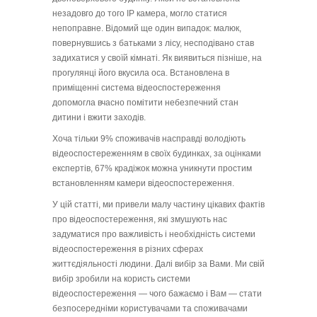
незадовго до того IP камера, могло статися
непоправне. Відомий ще один випадок: малюк,
повернувшись з батьками з лісу, несподівано став
задихатися у своїй кімнаті. Як виявиться пізніше, на
прогулянці його вкусила оса. Встановлена в
приміщенні система відеоспостереження
допомогла вчасно помітити небезпечний стан
дитини і вжити заходів.
Хоча тільки 9% споживачів насправді володіють
відеоспостереженням в своїх будинках, за оцінками
експертів, 67% крадіжок можна уникнути простим
встановленням камери відеоспостереження.
У цій статті, ми привели малу частину цікавих фактів
про відеоспостереження, які змушують нас
задуматися про важливість і необхідність системи
відеоспостереження в різних сферах
життєдіяльності людини. Далі вибір за Вами. Ми свій
вибір зробили на користь системи
відеоспостереження — чого бажаємо і Вам — стати
безпосередніми користувачами та споживачами