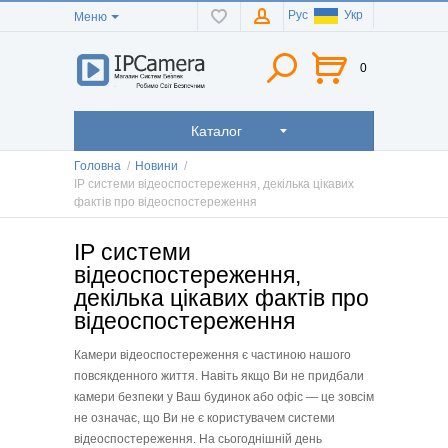
Рус
Укр
Меню
0
Каталог
Головна
/
Новини
/
IP системи відеоспостереження, декілька цікавих
фактів про відеоспостереження
IP системи
відеоспостереження,
декілька цікавих фактів про
відеоспостереження
Камери відеоспостереження є частиною нашого
повсякденного життя. Навіть якщо Ви не придбали
камери безпеки у Ваш будинок або офіс — це зовсім
не означає, що Ви не є користувачем системи
відеоспостереження. На сьогоднішній день