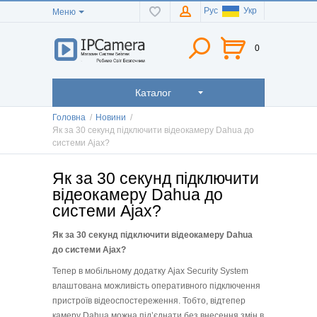
Рус
Укр
Меню
0
Каталог
Головна
/
Новини
/
Як за 30 секунд підключити відеокамеру Dahua до
системи Ajax?
Як за 30 секунд підключити
відеокамеру Dahua до
системи Ajax?
Як за 30 секунд п
ідключ
ити
в
ідео
камер
у
Dahua
до системи Ajax
?
Тепер в мобільному додатку Ajax Security System
влаштована можливість оперативного підключення
пристроїв відеоспостереження. Тобто, відтепер
камеру Dahua можна під’єднати без внесення змін в