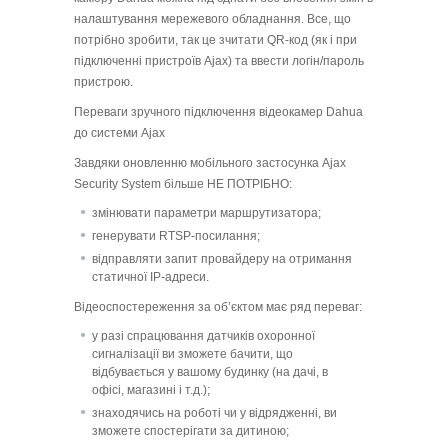
налаштування мережевого обладнання. Все, що
потрібно зробити, так це зчитати QR-код (як і при
підключенні пристроїв Ajax) та ввести логін/пароль
пристрою.
Переваги зручного підключення відеокамер Dahua
до системи Ajax
Завдяки оновленню мобільного застосунка Ajax
Security System більше НЕ ПОТРІБНО:
змінювати параметри маршрутизатора;
генерувати RTSP-посилання;
відправляти запит провайдеру на отримання
статичної ІР-адреси.
Відеоспостереження за об’єктом має ряд переваг:
у разі спрацювання датчиків охоронної
сигналізації ви зможете бачити, що
відбувається у вашому будинку (на дачі, в
офісі, магазині і т.д.);
знаходячись на роботі чи у відрядженні, ви
зможете спостерігати за дитиною;