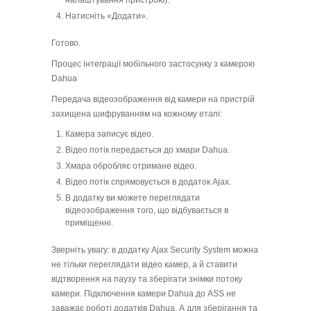
налаштування пристрою).
Натисніть «Додати».
Готово.
Процес інтеграції мобільного застосунку з камерою
Dahua
Передача відеозображення від камери на пристрій
захищена шифруванням на кожному етапі:
Камера записує відео.
Відео потік передається до хмари Dahua.
Хмара обробляє отримане відео.
Відео потік спрямовується в додаток Ajax.
В додатку ви можете переглядати
відеозображення того, що відбувається в
приміщенні.
Зверніть увагу: в додатку Ajax Security System можна
не тільки переглядати відео камер, а й ставити
відтворення на паузу та зберігати знімки потоку
камери. Підключення камери Dahua до ASS не
заважає роботі додатків Dahua. А для зберігання та