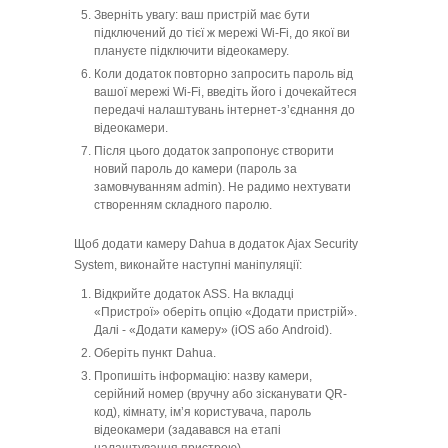
Зверніть увагу: ваш пристрій має бути
підключений до тієї ж мережі Wi-Fi, до якої ви
плануєте підключити відеокамеру.
Коли додаток повторно запросить пароль від
вашої мережі Wi-Fi, введіть його і дочекайтеся
передачі налаштувань інтернет-з’єднання до
відеокамери.
Після цього додаток запропонує створити
новий пароль до камери (пароль за
замовчуванням admin). Не радимо нехтувати
створенням складного паролю.
Щоб додати камеру Dahua в додаток Ajax Security
System, виконайте наступні маніпуляції:
Відкрийте додаток ASS. На вкладці
«Пристрої» оберіть опцію «Додати пристрій».
Далі - «Додати камеру» (iOS або Android).
Оберіть пункт Dahua.
Пропишіть інформацію: назву камери,
серійний номер (вручну або зісканувати QR-
код), кімнату, ім’я користувача, пароль
відеокамери (задавався на етапі