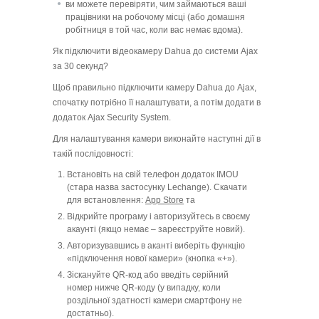
ви можете перевіряти, чим займаються ваші
працівники на робочому місці (або домашня
робітниця в той час, коли вас немає вдома).
Як підключити відеокамеру Dahua до системи Ajax
за 30 секунд?
Щоб правильно підключити камеру Dahua до Ajax,
спочатку потрібно її налаштувати, а потім додати в
додаток Ajax Security System.
Для налаштування камери виконайте наступні дії в
такій послідовності:
Встановіть на свій телефон додаток IMOU
(стара назва застосунку Lechange). Скачати
для встановлення:
App Store
та
Відкрийте програму і авторизуйтесь в своєму
акаунті (якщо немає – зареєструйте новий).
Авторизувавшись в аканті виберіть функцію
«підключення нової камери» (кнопка «+»).
Зіскануйте QR-код або введіть серійний
номер нижче QR-коду (у випадку, коли
роздільної здатності камери смартфону не
достатньо).