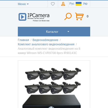
Рус
Укр
Меню
0
Каталог
Главная
/
Видеонаблюдение
/
Комплект аналогового видеонаблюдения
/
Аналоговый комплект видеонаблюдения на 8
камер Winson WS-CVR9708 8pcs IR90143C