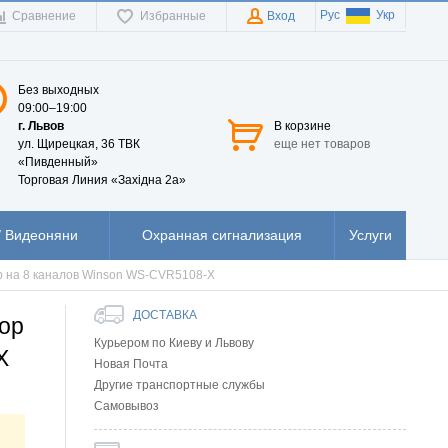
Рус
Укр
Сравнение
Избранные
Вход
Без выходных
09:00–19:00
г. Львов
В корзине
ул. Щирецкая, 36 ТВК
еще нет товаров
«Пивденный»
Торговая Линия «Західна 2а»
 Видеоняни
Охранная сигнализация
Услуги
р на 8 каналов Winson WS-CVR5108-X
ДОСТАВКА
ор
Курьером по Киеву и Львову
X
Новая Почта
Другие транспортные службы
Самовывоз