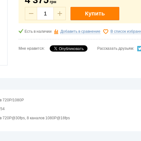
грн
Купить
Есть в наличии
Добавить в сравнение
В список избран
Мне нравится:
Рассказать друзьям:
в 720P/1080P
*54
в 720P@30fps, 8 каналов 1080P@18fps