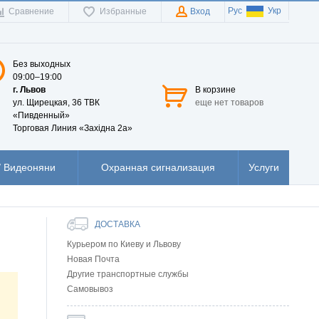
Рус
Укр
Сравнение
Избранные
Вход
Без выходных
09:00–19:00
г. Львов
В корзине
ул. Щирецкая, 36 ТВК
еще нет товаров
«Пивденный»
Торговая Линия «Західна 2а»
 Видеоняни
Охранная сигнализация
Услуги
ДОСТАВКА
Курьером по Киеву и Львову
Новая Почта
Другие транспортные службы
Самовывоз