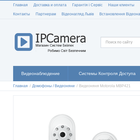
Главная
Доставка и оплата
Гарантія і Сервіс
Наши клиенты
Контакты
Партнерам
Відеонагляд Львів
Встановлення Відеона
Видеонаблюдение
Системы Контроля Доступа
Главная
/
Домофоны / Видеоняни
/
Видеоняня Motorola MBP421