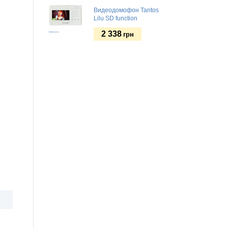
Видеодомофон Tantos
Lilu SD function
2 338
грн