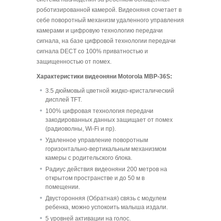
роботизированной камерой. Видеоняня сочетает в
себе поворотный механизм удаленного управления
камерами и цифровую технологию передачи
сигнала, на базе цифровой технологии передачи
сигнала DECT со 100% приватностью и
защищенностью от помех.
Характеристики видеоняни Motorola MBP-36S:
3.5 дюймовый цветной жидко-кристалический
дисплей TFT.
100% цифровая технология передачи
закодированных данных защищает от помех
(радиоволны, Wi-Fi и пр).
Удаленное управление поворотным
горизонтально-вертикальным механизмом
камеры с родительского блока.
Радиус действия видеоняни 200 метров на
открытом пространстве и до 50 м в
помещении.
Двусторонняя (Обратная) связь с модулем
ребенка, можно успокоить малыша издали.
5 уровней активации на голос.