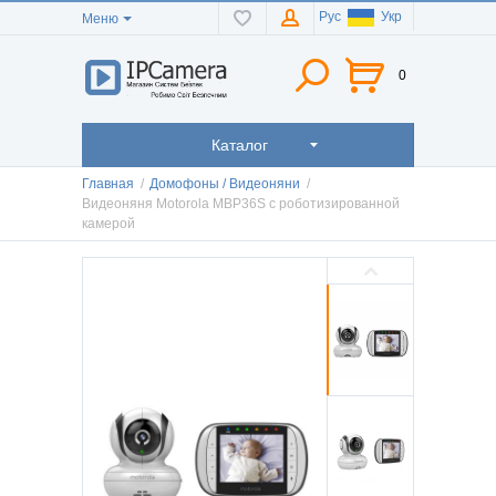
Рус
Укр
Меню
0
Каталог
Главная
/
Домофоны / Видеоняни
/
Видеоняня Motorola MBP36S с роботизированной
камерой