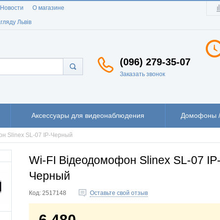
Новости
О магазине
гляду Львів
(096) 279-35-07
Заказать звонок
Аксессуары для видеонаблюдения
Домофоны /
он Slinex SL-07 IP-Черный
Wi-FI Відеодомофон Slinex SL-07 IP
Черный
Код:
2517148
Оставьте свой отзыв
6 480