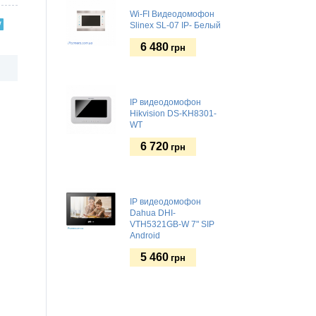
Wi-FI Видеодомофон
Slinex SL-07 IP- Белый
6 480
грн
IP видеодомофон
Hikvision DS-KH8301-
WT
6 720
грн
IP видеодомофон
Dahua DHI-
VTH5321GB-W 7" SIP
Android
5 460
грн