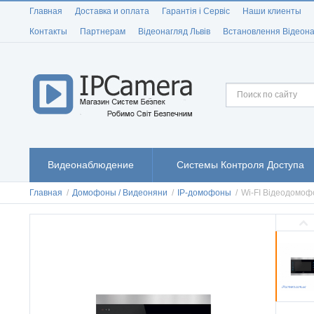
Главная
Доставка и оплата
Гарантія і Сервіс
Наши клиенты
Контакты
Партнерам
Відеонагляд Львів
Встановлення Відеона
Видеонаблюдение
Системы Контроля Доступа
Главная
/
Домофоны / Видеоняни
/
IP-домофоны
/
Wi-FI Відеодомоф