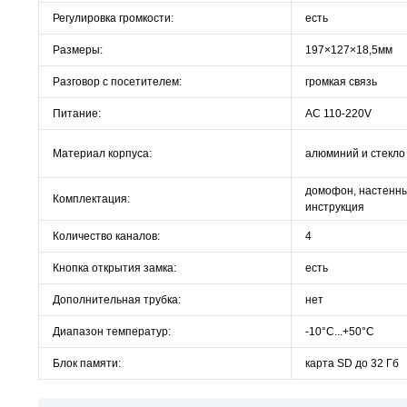
Регулировка громкости:
есть
Размеры:
197×127×18,5мм
Разговор с посетителем:
громкая связь
Питание:
AC 110-220V
Материал корпуса:
алюминий и стекло
домофон, настенн
Комплектация:
инструкция
Количество каналов:
4
Кнопка открытия замка:
есть
Дополнительная трубка:
нет
Диапазон температур:
-10°C...+50°C
Блок памяти:
карта SD до 32 Гб