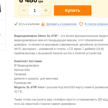
грн
Купить
Есть в наличии
Добавить в сравнение
В список избран
Видеодомофон Slinex SL-07IP
– это более функциональная модел
видеодомофона чем его предыдущая версии, этот обновленной
домофон отличается красивым современным дизайном, встроен
Wi-Fi, материал – алюминий и стекло, LCD экран 7 дюймов (16:9),
прийом вызова с вызывной панели на iOs и Android устройства
Комплект поставки
IP Видеодомофон
Кронштейн
Провода
дюбеля и шурупы для монтажа
Руководство
Модель SL-07IP
имеет разъем под microSD-карту памяти размеро
32 ГБ.
Также чтобы настроить ваш телефон просто отсканировать QR-код,
есть на обратной стороне самого домофона.