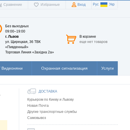
Рус
Укр
Сравнение
Избранные
Вход
Без выходных
09:00–19:00
г. Львов
В корзине
ул. Щирецкая, 36 ТВК
еще нет товаров
«Пивденный»
Торговая Линия «Західна 2а»
 Видеоняни
Охранная сигнализация
Услуги
ДОСТАВКА
-
Курьером по Киеву и Львову
Новая Почта
Другие транспортные службы
Самовывоз