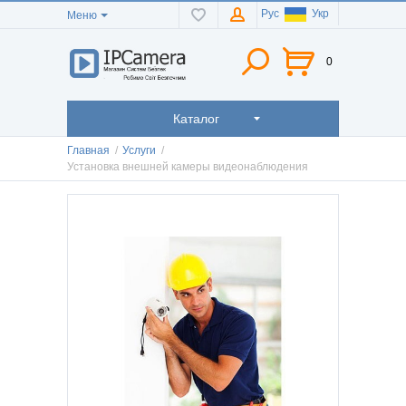
Рус
Укр
Меню
0
Каталог
Главная
/
Услуги
/
Установка внешней камеры видеонаблюдения