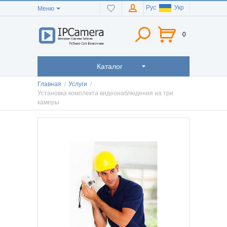
Рус
Укр
Меню
0
Каталог
Главная
/
Услуги
/
Установка комплекта видеонаблюдения на три
камеры