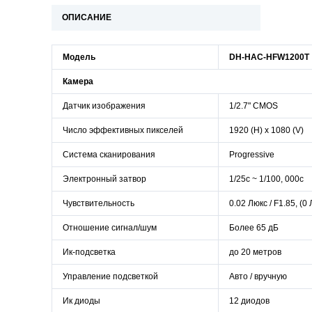
ОПИСАНИЕ
Модель
DH-HAC-HFW1200T
Камера
Датчик изображения
1/2.7" CMOS
Число эффективных пикселей
1920 (H) х 1080 (V)
Система
сканирования
Progressive
Электронный затвор
1/25с ~ 1/100, 000с
Чувствительность
0.02 Люкс / F1.85, (0
Отношение сигнал/шум
Более 65
дБ
Ик-подсветка
до 20 метров
Управление подсветкой
Авто / вручную
Ик диоды
12 диодов