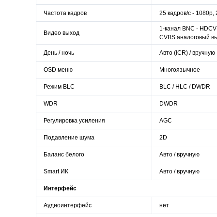
Частота кадров
25 кадров/с - 1080р, 
1-канал BNC - HDCVI
Видео выход
CVBS аналоговый вы
День / ночь
Авто (ICR) / вручную
OSD меню
Многоязычное
Режим BLC
BLC / HLC / DWDR
WDR
DWDR
Регулировка усиления
AGC
Подавление шума
2D
Баланс белого
Авто / вручную
Smart ИК
Авто / вручную
Интерфейс
Аудиоинтерфейс
нет