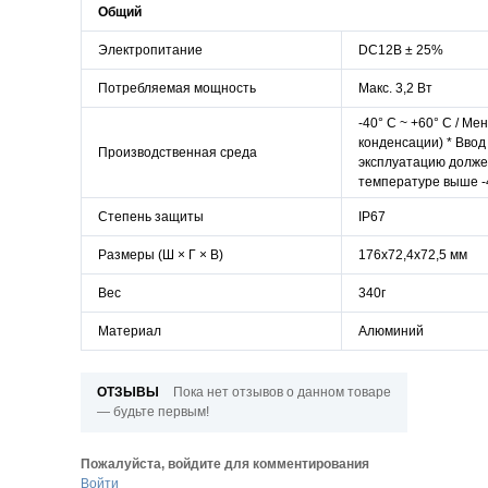
Общий
Электропитание
DC12В ± 25%
Потребляемая мощность
Макс. 3,2 Вт
-40° C ~ +60° C / Ме
конденсации) *
Ввод
Производственная среда
эксплуатацию
долже
температуре выше
-
Степень защиты
IP67
Размеры (Ш × Г × В)
176x72,4x72,5 мм
Вес
340г
Материал
Алюминий
ОТЗЫВЫ
Пока нет отзывов о данном товаре
— будьте первым!
Пожалуйста, войдите для комментирования
Войти