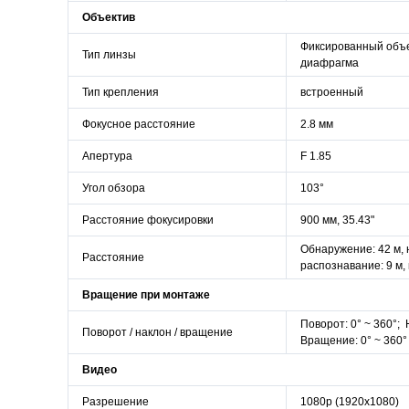
Объектив
Фиксированный
объ
Тип линзы
диафрагма
Тип крепления
встроенный
Фокусное расстояние
2.8 мм
Апертура
F 1.85
Угол обзора
103°
Расстояние
фокусировки
900 мм, 35.43"
Обнаружение: 42 м, 
Расстояние
распознавание: 9 м,
Вращение при монтаже
Поворот:
0° ~ 360°;
Н
Поворот / наклон / вращение
Вращение:
0° ~ 360°
Видео
Разрешение
1080р (1920х1080)