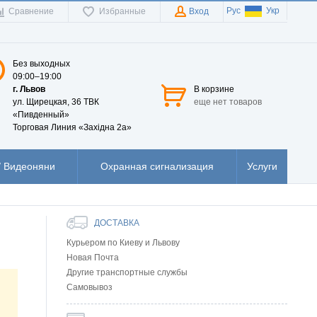
Рус
Укр
Сравнение
Избранные
Вход
Без выходных
09:00–19:00
г. Львов
В корзине
ул. Щирецкая, 36 ТВК
еще нет товаров
«Пивденный»
Торговая Линия «Західна 2а»
 Видеоняни
Охранная сигнализация
Услуги
ДОСТАВКА
Курьером по Киеву и Львову
Новая Почта
Другие транспортные службы
Самовывоз