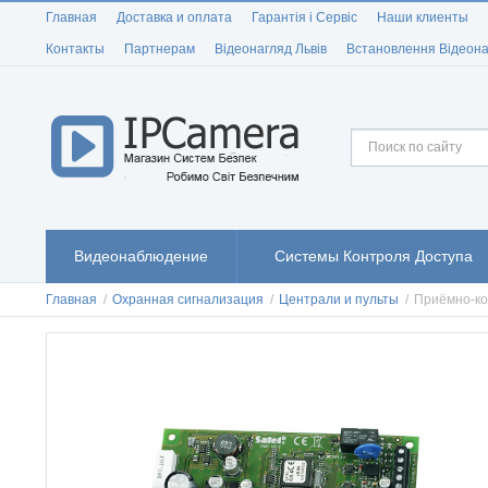
Главная
Доставка и оплата
Гарантія і Сервіс
Наши клиенты
Контакты
Партнерам
Відеонагляд Львів
Встановлення Відеона
Видеонаблюдение
Системы Контроля Доступа
Главная
/
Охранная сигнализация
/
Централи и пульты
/
Приёмно-ко