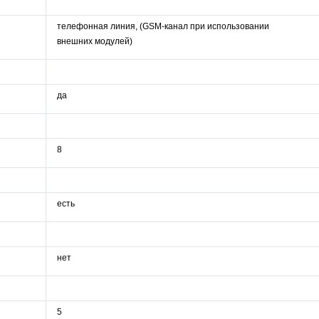
телефонная линия, (GSM-канал при использовании
внешних модулей)
да
8
есть
нет
5