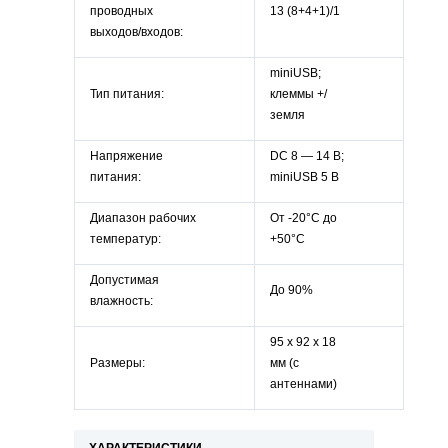
проводных
13 (8+4+1)/1
выходов/входов:
miniUSB;
Тип питания:
клеммы +/
земля
Напряжение
DC 8 — 14 В;
питания:
miniUSB 5 В
Диапазон рабочих
От -20°С до
температур:
+50°С
Допустимая
До 90%
влажность:
95 x 92 x 18
Размеры:
мм (с
антеннами)