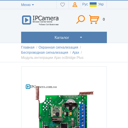
Рус
Укр
Меню
0
Каталог
Главная
/
Охранная сигнализация
/
Беспроводная сигнализация
/
Ajax
/
Модуль интеграции Ajax ocBridge Plus