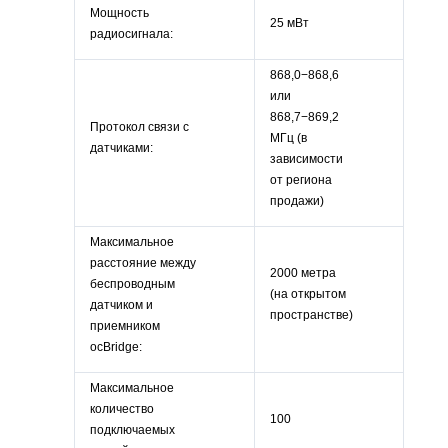
Мощность
25 мВт
радиосигнала:
868,0−868,6
или
868,7−869,2
Протокол связи с
МГц (в
датчиками:
зависимости
от региона
продажи)
Максимальное
расстояние между
2000 метра
беспроводным
(на открытом
датчиком и
пространстве)
приемником
ocBridge:
Максимальное
количество
100
подключаемых