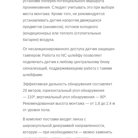
установке поперек потенциального маршрута
проникновения. Следует учитывать это при выборе
места монтажа. Кроме того, не рекомендуется
устанавливать датчик напротив движущихся
предметов (занавесок), потоков холодного
(кондиционеры) или теплого (отопительные
батареи) воздуха.
От несанкционированного доступа датчик защищен
тампером. Работа по NC-шлейфу позволяет
подключать датчик к любому центральному блоку
сигнализаций, поддерживающему работу с такими
шлейфами.
Эффективная дальность обнаружения составляет
20 метров, горизонтальный угол обнаружения
— 110º, вертикальный угол обнаружения — 80º.
Рекомендованная высота монтажа — от 1,8 до 2,4 м
от уровня пола.
В комплект поставки входит линза с
широкоугольной диаграммой направленности,
которую — при необходимости — можно заменить