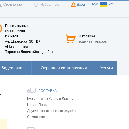
Рус
Укр
Сравнение
Избранные
Вход
Без выходных
09:00–19:00
г. Львов
В корзине
ул. Щирецкая, 36 ТВК
еще нет товаров
«Пивденный»
Торговая Линия «Західна 2а»
 Видеоняни
Охранная сигнализация
Услуги
ДОСТАВКА
-
Курьером по Киеву и Львову
Новая Почта
Другие транспортные службы
Самовывоз