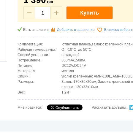
грн
Купить
Есть в наличии
Добавить в сравнение
В список избран
Комплектация:
ответная планка,замок с крепежной пла
Рабочая температура:
От -10°C до 50°C
Способ установки:
накладной
Потребление:
300mA/150mA
Питание:
DC12V/DC24V
Материал:
металл
Опции:
уголки крепежные: AMP-180L, AMP-180UL
Размеры:
Замок: 170х35х20мм; Замок с крепежной 
планка: 130х33х10мм.
Вес:
1.2кг
Мне нравится:
Рассказать друзьям: