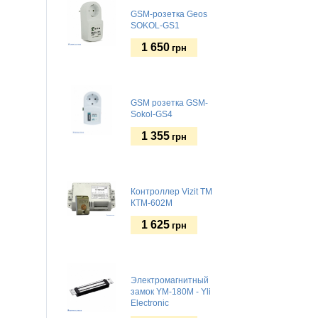
GSM-розетка Geos
SOKOL-GS1
1 650
грн
GSM розетка GSM-
Sokol-GS4
1 355
грн
Контроллер Vizit TM
КТМ-602M
1 625
грн
Электромагнитный
замок YM-180M - Yli
Electronic