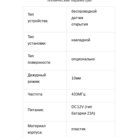
Технические параметры
беспроводной
Тип
датчик
устройства:
открытия
Тип
накладной
установки:
Тип
опционально
поверхности:
Дежурный
10мм
режим:
Частота:
433МГц
DC12V (тип
Питание:
батареи 23A)
Материал
пластик
корпуса: