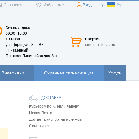
Рус
Укр
Сравнение
Избранные
Вход
Без выходных
09:00–19:00
г. Львов
В корзине
ул. Щирецкая, 36 ТВК
еще нет товаров
«Пивденный»
Торговая Линия «Західна 2а»
 Видеоняни
Охранная сигнализация
Услуги
ДОСТАВКА
Курьером по Киеву и Львову
Новая Почта
Другие транспортные службы
Самовывоз