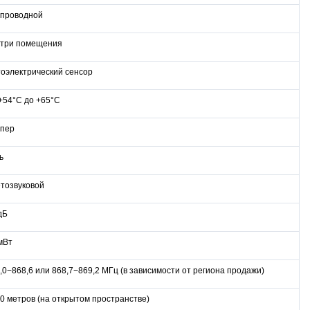
проводной
три помещения
оэлектрический сенсор
+54°С до +65°С
пер
ь
тозвуковой
дБ
мВт
,0−868,6 или 868,7−869,2 МГц (в зависимости от региона продажи)
0 метров (на открытом пространстве)