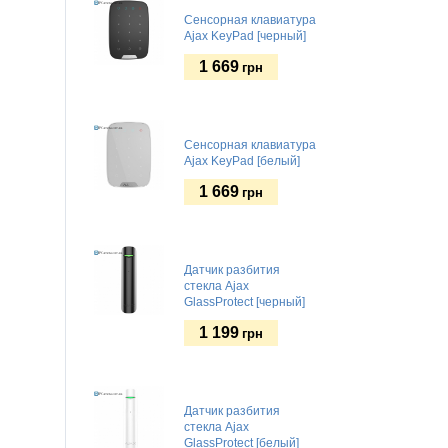
Cенсорная клавиатура
Ajax KeyPad [черный]
1 669
грн
Cенсорная клавиатура
Ajax KeyPad [белый]
1 669
грн
Датчик разбития
стекла Ajax
GlassProtect [черный]
1 199
грн
Датчик разбития
стекла Ajax
GlassProtect [белый]