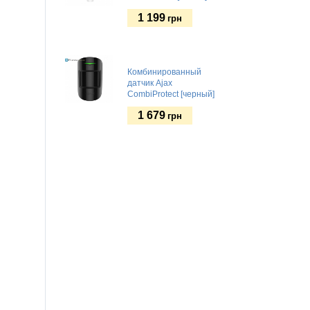
1 199
грн
Комбинированный
датчик Ajax
CombiProtect [черный]
1 679
грн