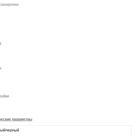
и синхронно
д
и
ли
ройки
ческие параметры
ый/черный