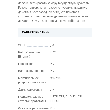
легко интегрировать камеру в существующую сеть.
Режим повторителя позволяет увеличить радиус
действия беспроводной сети, что помогает
устранить зоны с низким уровнем сигнала и легко
добавить другие беспроводные устройства в сеть.
ХАРАКТЕРИСТИКИ
Wi-Fi
Да
Нет
PoE (Power over
Ethernet)
Нет
Поворотная
Нет
Влагозащищенность
640×480
Максимальное
разрешение записи
Да
Датчик движения
HTTP, FTP, DNS, DHCP,
Поддерживаемые
PPPOE
сетевые протоколы
3.6
Фокусное расстояние,