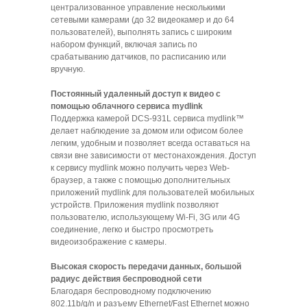
централизованное управление несколькими
сетевыми камерами (до 32 видеокамер и до 64
пользователей), выполнять запись с широким
набором функций, включая запись по
срабатыванию датчиков, по расписанию или
вручную.
Постоянный удаленный доступ к видео с
помощью облачного сервиса mydlink
Поддержка камерой DCS-931L сервиса mydlink™
делает наблюдение за домом или офисом более
легким, удобным и позволяет всегда оставаться на
связи вне зависимости от местонахождения. Доступ
к сервису mydlink можно получить через Web-
браузер, а также с помощью дополнительных
приложений mydlink для пользователей мобильных
устройств. Приложения mydlink позволяют
пользователю, использующему Wi-Fi, 3G или 4G
соединение, легко и быстро просмотреть
видеоизображение с камеры.
Высокая скорость передачи данных, большой
радиус действия беспроводной сети
Благодаря беспроводному подключению
802.11b/g/n и разъему Ethernet/Fast Ethernet можно