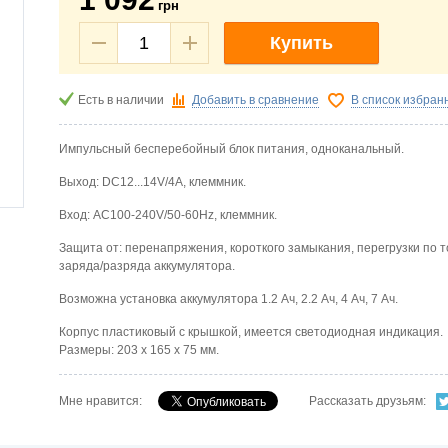
грн
Купить
Есть в наличии
Добавить в сравнение
В список избран
Импульсный бесперебойный блок питания, одноканальный.
Выход: DC12...14V/4A, клеммник.
Вход: AC100-240V/50-60Hz, клеммник.
Защита от: перенапряжения, короткого замыкания, перегрузки по то
заряда/разряда аккумулятора.
Возможна установка аккумулятора 1.2 Ач, 2.2 Ач, 4 Ач, 7 Ач.
Корпус пластиковый с крышкой, имеется светодиодная индикация.
Размеры: 203 х 165 х 75 мм.
Мне нравится:
Рассказать друзьям: