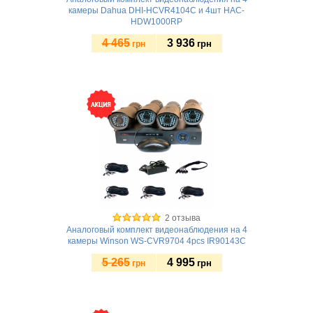
камеры Dahua DHI-HCVR4104C и 4шт HAC-
HDW1000RP
4 465
3 936
грн
грн
Купить
2 отзыва
Аналоговый комплект видеонаблюдения на 4
камеры Winson WS-CVR9704 4pcs IR90143C
5 265
4 995
грн
грн
Купить